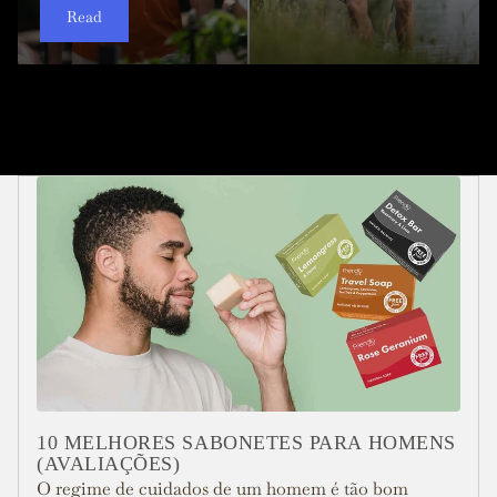
Read
Read
Read
Read
Read
Read
Read
Read
Read
Read
10 MELHORES SABONETES PARA HOMENS
(AVALIAÇÕES)
O regime de cuidados de um homem é tão bom