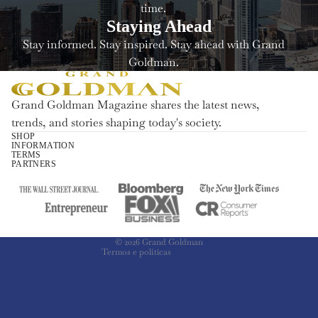
time.
Staying Ahead
Stay informed. Stay inspired. Stay ahead with Grand
Goldman.
Grand Goldman Magazine shares the latest news,
trends, and stories shaping today's society.
SHOP
INFORMATION
Política de reembolso
TERMS
PARTNERS
Política de privacidade
Termos de serviço
Política de frete
Informações de contato
© 2026
Grand Goldman
Termos e políticas