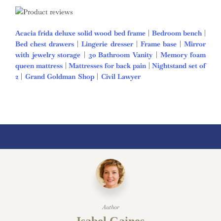
Acacia frida deluxe solid wood bed frame
|
Bedroom bench
|
Bed chest drawers
|
Lingerie dresser
|
Frame base
|
Mirror
with jewelry storage
|
30 Bathroom Vanity
|
Memory foam
queen mattress
|
Mattresses for back pain
|
Nightstand set of
2
|
Grand Goldman Shop
|
Civil Lawyer
Deutschland Trikot
WM 2026
Author