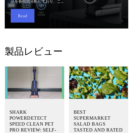
frictionless as possible with its i...
Grandgoldman.com
の情報をお届けします。
品を長時間分析しており、こ...
ンパク...
車の洗浄から繊細な植物の手入れ...
の脆さを伴わず、引っ...
トやペットを飼う家庭ではその...
は、強力な風量、洗練されたデザイ...
力を両立させることで人気が...
Read
Read
Read
Read
Read
Read
Read
Read
Read
Read
製品レビュー
SHARK
BEST
POWERDETECT
SUPERMARKET
SPEED CLEAN PET
SALAD BAGS
PRO REVIEW: SELF-
TASTED AND RATED