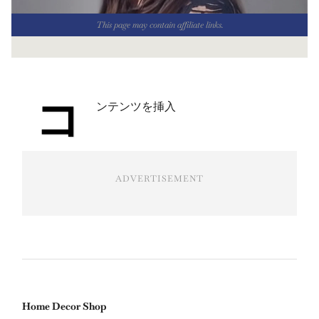
This page may contain affiliate links.
コ
ンテンツを挿入
ADVERTISEMENT
Home Decor Shop