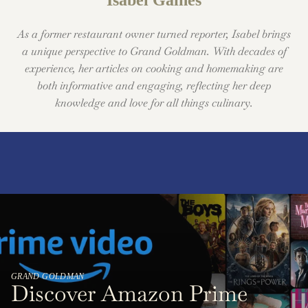
Isabel Gaines
As a former restaurant owner turned reporter, Isabel brings
a unique perspective to Grand Goldman. With decades of
experience, her articles on cooking and homemaking are
both informative and engaging, reflecting her deep
knowledge and love for all things culinary.
GRAND GOLDMAN
Discover Amazon Prime