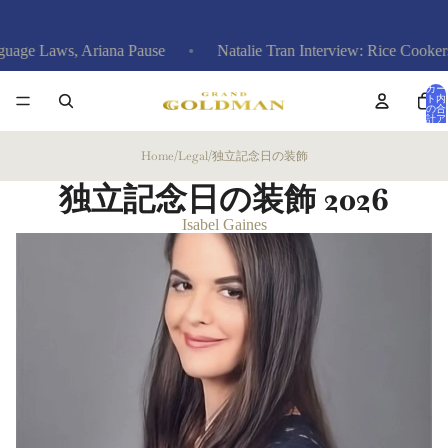
ws, Ariana Pause
Natalie Tran Interview: Rice Cookers, Birds,
カー
ト内
の合
計ア
イテ
ム
数: 0
Home
/
Legal
/
独立記念日の装飾
独立記念日の装飾
2026
Isabel Gaines