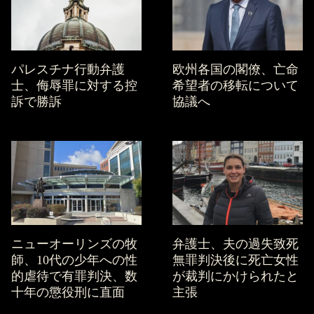
パレスチナ行動弁護
欧州各国の閣僚、亡命
士、侮辱罪に対する控
希望者の移転について
訴で勝訴
協議へ
ニューオーリンズの牧
弁護士、夫の過失致死
師、10代の少年への性
無罪判決後に死亡女性
的虐待で有罪判決、数
が裁判にかけられたと
十年の懲役刑に直面
主張