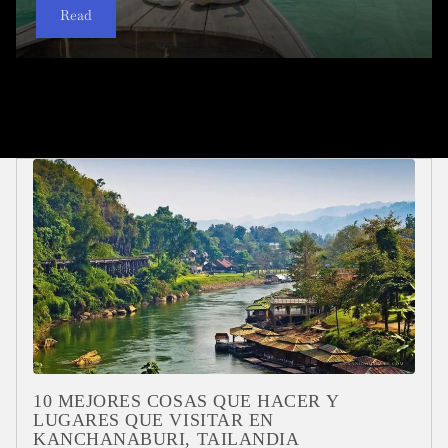
Read
Read
Read
Read
Read
Read
Read
Read
Read
Read
10 MEJORES COSAS QUE HACER Y
LUGARES QUE VISITAR EN
KANCHANABURI, TAILANDIA