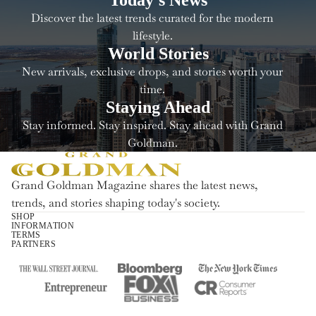
Discover the latest trends curated for the modern
lifestyle.
World Stories
New arrivals, exclusive drops, and stories worth your
time.
Staying Ahead
Stay informed. Stay inspired. Stay ahead with Grand
Goldman.
Grand Goldman Magazine shares the latest news,
trends, and stories shaping today's society.
SHOP
INFORMATION
Política de reembolso
TERMS
PARTNERS
Política de privacidad
Términos del servicio
Política de envío
Información de contacto