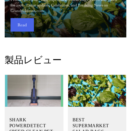
vacuum (model IA3241UKT) aims to make vacuuming as
for 2026 - Latest updates, Celebrities, and Breaking News on
選 - Grandgoldman.comで最新ニュースと知っておくべきすべて
なマイクロ冷却デバイスの一つです。 私はコンパクトな気流製
Green Portable Carpet Cleaner は、そのクラスで最も実用的なコ
Adjustable Garden Hose Nozzle は、日常の屋外への散水作業、
Strong Storage Bags は、ダンボール箱のかさばりや安価なトート
減、より清潔な呼吸環境の維持に欠かせず、特に都会のアパー
現代ファンを試した結果、Dreo Velocity Oscillating Tower Fan
肢のひとつです。スティック型掃除機は携帯性と驚くべき清掃
frictionless as possible with its i...
Grandgoldman.com
の情報をお届けします。
品を長時間分析しており、こ...
ンパク...
車の洗浄から繊細な植物の手入れ...
の脆さを伴わず、引っ...
トやペットを飼う家庭ではその...
は、強力な風量、洗練されたデザイ...
力を両立させることで人気が...
Read
Read
Read
Read
Read
Read
Read
Read
Read
Read
製品レビュー
SHARK
BEST
POWERDETECT
SUPERMARKET