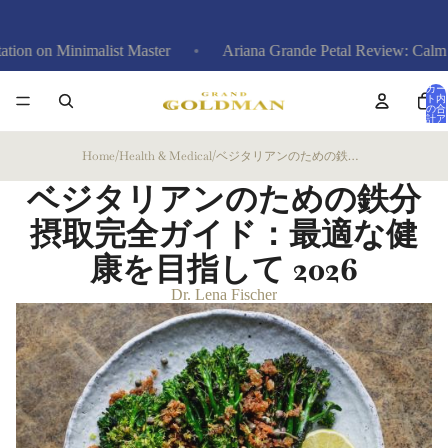
imalist Master
Ariana Grande Petal Review: Calm Anger at E
カー
ト内
の合
計ア
イテ
ム
数: 0
Home
/
Health & Medical
/
ベジタリアンのための鉄分摂取完全ガイド：最適な健康を目指して
ベジタリアンのための鉄分
摂取完全ガイド：最適な健
康を目指して
2026
Dr. Lena Fischer