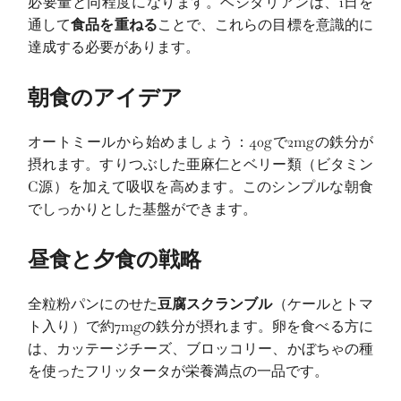
必要量と同程度になります。ベジタリアンは、1日を
通して
食品を重ねる
ことで、これらの目標を意識的に
達成する必要があります。
朝食のアイデア
オートミールから始めましょう：40gで2mgの鉄分が
摂れます。すりつぶした亜麻仁とベリー類（ビタミン
C源）を加えて吸収を高めます。このシンプルな朝食
でしっかりとした基盤ができます。
昼食と夕食の戦略
全粒粉パンにのせた
豆腐スクランブル
（ケールとトマ
ト入り）で約7mgの鉄分が摂れます。卵を食べる方に
は、カッテージチーズ、ブロッコリー、かぼちゃの種
を使ったフリッタータが栄養満点の一品です。