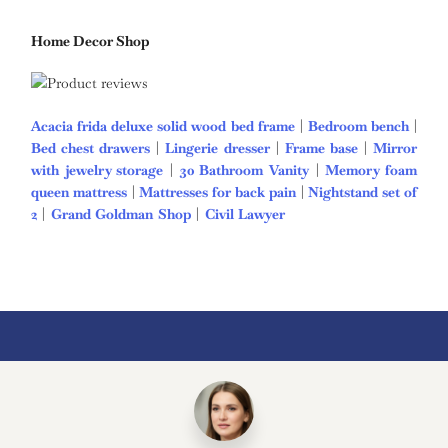
Home Decor Shop
Acacia frida deluxe solid wood bed frame
|
Bedroom bench
|
Bed chest drawers
|
Lingerie dresser
|
Frame base
|
Mirror
with jewelry storage
|
30 Bathroom Vanity
|
Memory foam
queen mattress
|
Mattresses for back pain
|
Nightstand set of
2
|
Grand Goldman Shop
|
Civil Lawyer
Deutschland Trikot
WM 2026