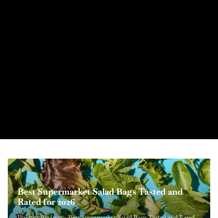
Bissell Little Green Portable Carpet Cleaner
レビュー（私の発見） この厳密な形式で出力
してください（``` フェンス、説明、追加のテキ
AUTOMAN 調節可能なガーデンホースノズル
LEVOIT コア 200S スマート空気清浄機 レビ
シャーク HV302 ロケット 超軽量掃除機 レビ
PlayHot ポータブル手持ち扇風機 レビュー
ストはありません）:
のレビュー
HOMESUREの頑丈な収納袋 レビュー
ュー（必見です）
Dreo Velocity 首振りタワーファン レビュー
ュー
Shark PowerDetect Speed Clean Pet Pro
Best Supermarket Salad Bags Tasted and
2026年に本当に買うべき母の日のおすすめお
旅行やオフィスデスク、暑い夏の屋外シーン向けの軽量で超携
偶発的なこぼれ、ペットの汚れ、または張り布の染みなどに対
正確な水量制御、耐久性、快適な取り扱いを提供する信頼性の
Grandgoldman.com の家庭用整理用品のレビューを長年行ってき
家庭用の空気質製品を定期的に評価している者として、性能、
夏の暑さが本格化したり室内の空気がこもるとき、強力なタワ
伝統的なアップライト型のかさばりを避けつつ、軽量で強力な
Review: Self-Emptying
Rated for 2026
得なギフト26選
帯可能な冷却ソリューションをお探しなら、PlayHot Portable
処する家庭にとって、信頼性の高いスポットクリーニング機を
高いガーデンホース用アクセサリを探す際、多くの家庭の所有
た中で、多くの収納ソリューションは価格のために耐久性を犠
使い勝手、価値の観点から LEVOIT Core 200S Smart Air Purifier
ーファンは家庭やオフィスにおける最も実用的な冷却アップグ
吸引力を提供する掃除機を探しているなら、Shark HV302 Rocket
The Shark PowerDetect Speed Clean and Empty Pet Pro cordless
Product Reviews - Best Supermarket Salad Bags Tasted and Rated
製品レビュー - 2026年に本当に買うべき母の日おすすめセール26
Handheld Personal Fan は、私が最近テストした中で最も実用的
ownership することは最も賢い投資の一つです。Bissell Little
者や園芸家は調整式散水ノズルを比較検討します。 AUTOMAN
牲にして失敗してしまうことが多いと感じました。HOMESURE
を分析しました。室内空気清浄は、アレルギーの緩和、煙の低
レードのひとつです。静音性と効率的な風量を両立する複数の
Ultra-Light Vacuum はこのカテゴリで最も話題になっている選択