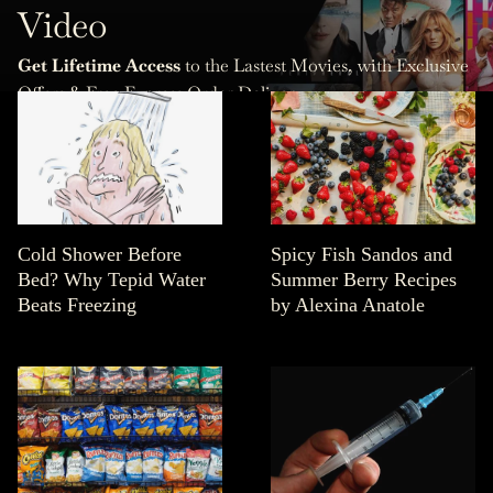
Video
Get Lifetime Access
to the Lastest Movies, with Exclusive
Offers & Free Express Order Delivery.
Cold Shower Before
Spicy Fish Sandos and
Bed? Why Tepid Water
Summer Berry Recipes
Beats Freezing
by Alexina Anatole