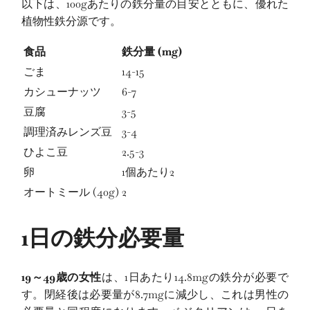
以下は、100gあたりの鉄分量の目安とともに、優れた
植物性鉄分源です。
食品
鉄分量 (mg)
ごま
14-15
カシューナッツ
6-7
豆腐
3-5
調理済みレンズ豆
3-4
ひよこ豆
2.5-3
卵
1個あたり2
オートミール (40g)
2
1日の鉄分必要量
19～49歳の女性
は、1日あたり14.8mgの鉄分が必要で
す。閉経後は必要量が8.7mgに減少し、これは男性の