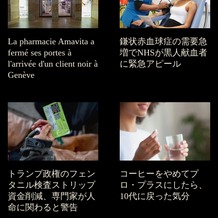
La pharmacie Amavita a
鎌状赤血球症の需要急
fermé ses portes à
増でNHSが黒人献血者
l'arrivée d'un client noir à
に緊急アピール
Genève
トランプ政権のフェン
コーヒーをやめてプ
タニル検査ストリップ
ロ・プラスにしたら、
資金削減、専門家が人
10代に戻った気分
命に関わると警告